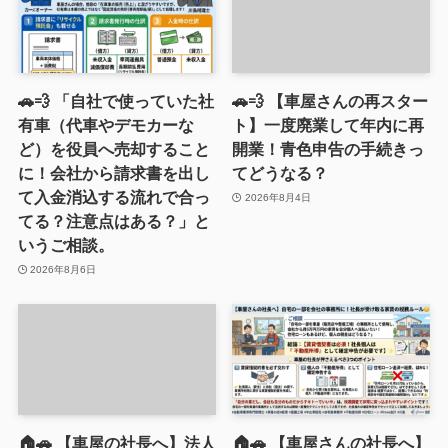
🚗💨 「自社で使っていた社
🚗💨 【車屋さんの再スター
有車（代車やデモカーな
ト】一度廃業して年内に再
ど）を役員へ売却すること
開業！青色申告の手続きっ
に！会社から請求書を出し
てどうなる？
て入金消込する流れで合っ
2026年8月4日
てる？注意点はある？」と
いうご相談。
2026年8月6日
🏠🚗 【車屋の社長へ】法人
🏠🚗 【車屋さんの社長へ】