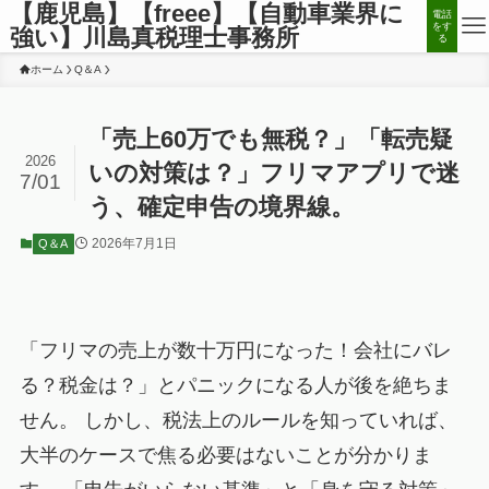
【鹿児島】【freee】【自動車業界に
電話
をす
強い】川島真税理士事務所
る
ホーム
Q＆A
「売上60万でも無税？」「転売疑
2026
いの対策は？」フリマアプリで迷
7/01
う、確定申告の境界線。
2026年7月1日
Q＆A
「フリマの売上が数十万円になった！会社にバレ
る？税金は？」とパニックになる人が後を絶ちま
せん。 しかし、税法上のルールを知っていれば、
大半のケースで焦る必要はないことが分かりま