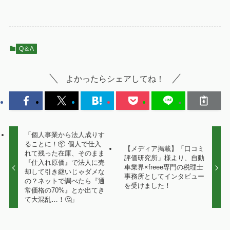
Q＆A
よかったらシェアしてね！
「個人事業から法人成りす
ることに！📦 個人で仕入
【メディア掲載】「口コミ
れて残った在庫、そのまま
評価研究所」様より、自動
『仕入れ原価』で法人に売
車業界×freee専門の税理士
却して引き継いじゃダメな
事務所としてインタビュー
の？ネットで調べたら『通
を受けました！
常価格の70%』とか出てき
て大混乱…！🤔」