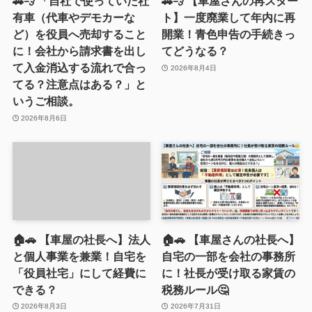
🚗💨 「自社で使っていた社
🚗💨 【車屋さんの再スター
有車（代車やデモカーな
ト】一度廃業して年内に再
ど）を役員へ売却すること
開業！青色申告の手続きっ
に！会社から請求書を出し
てどうなる？
て入金消込する流れで合っ
2026年8月4日
てる？注意点はある？」と
いうご相談。
2026年8月6日
🏠🚗 【車屋の社長へ】法人
🏠🚗 【車屋さんの社長へ】
と個人事業を兼業！自宅を
自宅の一部を会社の事務所
「役員社宅」にして経費に
に！社長が受け取る家賃の
できる？
税務ルール🤔
2026年8月3日
2026年7月31日