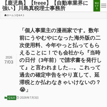
【鹿児島】【freee】【自動車業界に
電話
をす
強い】川島真税理士事務所
る
ホーム
Q＆A
「個人事業主の漫画家です。数年
前にうやむやになった海外版の二
次使用料、今年やっと払ってもら
えることに！でも会社から『当時
2026
の日付（3年前）で請求書を発行し
7/03
て』と言われました…。これって
過去の確定申告をやり直して、延
滞税とか払わなきゃいけないの？
😭」
2026年7月3日
Q＆A